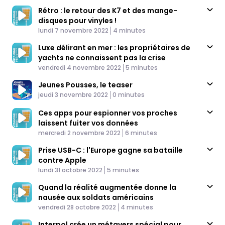
Rétro : le retour des K7 et des mange-
disques pour vinyles !
Published At
Time
lundi 7 novembre 2022
4 minutes
Luxe délirant en mer : les propriétaires de
yachts ne connaissent pas la crise
Published At
Time
vendredi 4 novembre 2022
5 minutes
Jeunes Pousses, le teaser
Published At
Time
jeudi 3 novembre 2022
0 minutes
Ces apps pour espionner vos proches
laissent fuiter vos données
Published At
Time
mercredi 2 novembre 2022
6 minutes
Prise USB-C : l'Europe gagne sa bataille
contre Apple
Published At
Time
lundi 31 octobre 2022
5 minutes
Quand la réalité augmentée donne la
nausée aux soldats américains
Published At
Time
vendredi 28 octobre 2022
4 minutes
Interpol crée un métavers spécial pour