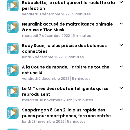
Roboclette, le robot qui sert la raclette à la
perfection
Published At
Time
vendredi 9 décembre 2022
5 minutes
Neuralink accusé de maltraitance animale
à cause d'Elon Musk
Published At
Time
mercredi 7 décembre 2022
5 minutes
Body Scan, la plus précise des balances
connectées
Published At
Time
lundi 5 décembre 2022
6 minutes
À la Coupe du monde, l’arbitre de touche
est une IA
Published At
Time
vendredi 2 décembre 2022
5 minutes
Le MIT crée des robots intelligents qui se
reproduisent
Published At
Time
mercredi 30 novembre 2022
5 minutes
Snapdragon 8 Gen 2, la plus rapide des
puces pour smartphones, fera son entrée
Published At
en 2023
Time
lundi 28 novembre 2022
5 minutes