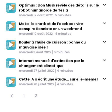
Optimus : Elon Musk révèle des détails sur le
robot humanoïde de Tesla
Published At
Time
mercredi 17 août 2022
5 minutes
Meta : le chatbot de Facebook vire
conspirationniste en un week-end
Published At
Time
mercredi 10 août 2022
4 minutes
Rouler à l’huile de cuisson : bonne ou
mauvaise idée ?
Published At
Time
mercredi 3 août 2022
6 minutes
Internet menacé d'extinction par le
changement climatique
Published At
Time
mercredi 27 juillet 2022
4 minutes
Cette IA a écrit une étude... sur elle-même !
Published At
Time
mercredi 20 juillet 2022
4 minutes
1
2