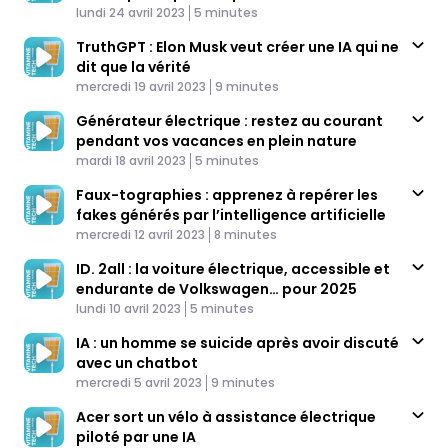
Published At
Time
lundi 24 avril 2023
5 minutes
TruthGPT : Elon Musk veut créer une IA qui ne
dit que la vérité
Published At
Time
mercredi 19 avril 2023
9 minutes
Générateur électrique : restez au courant
pendant vos vacances en plein nature
Published At
Time
mardi 18 avril 2023
5 minutes
Faux-tographies : apprenez à repérer les
fakes générés par l’intelligence artificielle
Published At
Time
mercredi 12 avril 2023
8 minutes
ID. 2all : la voiture électrique, accessible et
endurante de Volkswagen… pour 2025
Published At
Time
lundi 10 avril 2023
5 minutes
IA : un homme se suicide après avoir discuté
avec un chatbot
Published At
Time
mercredi 5 avril 2023
9 minutes
Acer sort un vélo à assistance électrique
piloté par une IA