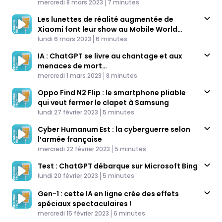
Published At
tête
Time
mercredi 8 mars 2023
7 minutes
Les lunettes de réalité augmentée de
Xiaomi font leur show au Mobile World
Published At
Congress
Time
lundi 6 mars 2023
6 minutes
IA : ChatGPT se livre au chantage et aux
menaces de mort…
Published At
Time
mercredi 1 mars 2023
8 minutes
Oppo Find N2 Flip : le smartphone pliable
qui veut fermer le clapet à Samsung
Published At
Time
lundi 27 février 2023
5 minutes
Cyber Humanum Est : la cyberguerre selon
l’armée française
Published At
Time
mercredi 22 février 2023
5 minutes
Test : ChatGPT débarque sur Microsoft Bing
Published At
Time
lundi 20 février 2023
5 minutes
Gen-1 : cette IA en ligne crée des effets
spéciaux spectaculaires !
Published At
Time
mercredi 15 février 2023
6 minutes