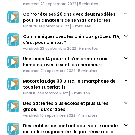
Published At
Time
mercredi 28 septembre 2022
5 minutes
GoPro fête ses 20 ans avec deux modèles
pour les amateurs de sensations fortes
Published At
Time
lundi 26 septembre 2022
5 minutes
Communiquer avec les animaux grâce à l'IA,
c'est pour bientôt ?
Published At
Time
vendredi 23 septembre 2022
5 minutes
Une super IA pourrait s'en prendre aux
humains, avertissent les chercheurs
Published At
Time
mercredi 21 septembre 2022
5 minutes
Motorola Edge 30 Ultra, le smartphone de
tous les superlatifs
Published At
Time
lundi 19 septembre 2022
5 minutes
Des batteries plus écolos et plus sûres
grâce... aux crabes
Published At
Time
vendredi 16 septembre 2022
4 minutes
Des lentilles de contact pour voir le monde
en réalité augmentée : le pari réussi de la