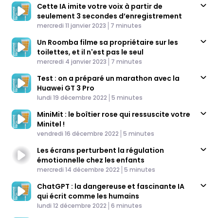
Cette IA imite votre voix à partir de
seulement 3 secondes d’enregistrement
Published At
Time
mercredi 11 janvier 2023
7 minutes
Un Roomba filme sa propriétaire sur les
toilettes, et il n'est pas le seul
Published At
Time
mercredi 4 janvier 2023
7 minutes
Test : on a préparé un marathon avec la
Huawei GT 3 Pro
Published At
Time
lundi 19 décembre 2022
5 minutes
MiniMit : le boîtier rose qui ressuscite votre
Minitel !
Published At
Time
vendredi 16 décembre 2022
5 minutes
Les écrans perturbent la régulation
émotionnelle chez les enfants
Published At
Time
mercredi 14 décembre 2022
5 minutes
ChatGPT : la dangereuse et fascinante IA
qui écrit comme les humains
Published At
Time
lundi 12 décembre 2022
6 minutes