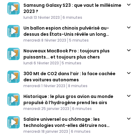
Samsung Galaxy S23 : que vaut le millésime
2023 ?
Published At
Time
lundi 13 février 2023
6 minutes
Un ballon espion chinois pulvérisé au-
dessus des États-Unis révèle un long
Published At
historique d'espionnage
Time
mercredi 8 février 2023
5 minutes
Nouveaux MacBook Pro : toujours plus
puissants... et toujours plus chers
Published At
Time
lundi 6 février 2023
5 minutes
300 Mt de CO2 dans l’air : la face cachée
des voitures autonomes
Published At
Time
mercredi 1 février 2023
8 minutes
Historique : le plus gros avion au monde
propulsé à l’hydrogène prend les airs
Published At
Time
mercredi 25 janvier 2023
6 minutes
Salaire universel ou chômage : les
technologies vont-elles détruire nos
Published At
emplois ?
Time
mercredi 18 janvier 2023
6 minutes