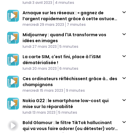
Published At
Time
lundi 3 avril 2023
4 minutes
Arnaque sur les réseaux : « gagnez de
l’argent rapidement grâce à cette astuce
Published At
»… ou pas
Time
mercredi 29 mars 2023
7 minutes
Midjourney : quand l'IA transforme vos
idées en images
Published At
Time
lundi 27 mars 2023
5 minutes
La carte SIM, c'est fini, place à l'iSIM
dématérialisée !
Published At
Time
lundi 20 mars 2023
6 minutes
Ces ordinateurs réfléchissent grâce à… des
champignons
Published At
Time
mercredi 15 mars 2023
9 minutes
Nokia G22 : le smartphone low-cost qui
mise sur la réparabilité
Published At
Time
lundi 13 mars 2023
5 minutes
Bold Glamour : le filtre TikTok hallucinant
qui va vous faire adorer (ou détester) votre