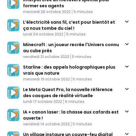
former ses agents
Published At
Time
mercredi 26 octobre 2022
5 minutes
L’électricité sans fil, c’est pour bientôt et
ça nous tombe du ciel !
Published At
Time
lundi 24 octobre 2022
5 minutes
Minecraft : un joueur recrée l'Univers connu
au cube près
Published At
Time
vendredi 21 octobre 2022
5 minutes
Starline : des appels holographiques plus
vrais que nature
Published At
Time
mercredi 19 octobre 2022
5 minutes
Le Meta Quest Pro, la nouvelle référence
des casques de réalité virtuelle
Published At
Time
lundi 17 octobre 2022
6 minutes
IA + canon laser : la chasse aux cafards est
ouverte !
Published At
Time
vendredi 14 octobre 2022
5 minutes
Un village instaure un couvre-feu digital