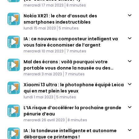
Published At
Time
mercredi 17 mai 2023
8 minutes
Nokia XR21 : le char d’assaut des
smartphones indestructibles
Published At
Time
lundi 15 mai 2023
5 minutes
IA : ce nouveau composteur intelligent va
vous faire économiser de l’argent
Published At
Time
mercredi 10 mai 2023
7 minutes
Mal des écrans : voilà pourquoi votre
portable vous donne la nausée ou des
Published At
migraines
Time
mercredi 3 mai 2023
7 minutes
Xiaomi 13 ultra : le photophone équipé Leica
qui en met plein les yeux
Published At
Time
lundi 1 mai 2023
5 minutes
L’IA risque d’accélérer la prochaine grande
pénurie d’eau
Published At
Time
mercredi 26 avril 2023
8 minutes
IA : la tondeuse intelligente et autonome
débarque ce printemps !