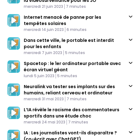
la vidéosurveillance pour les JO
Published At
Time
mercredi 21 juin 2023
7 minutes
Internet menacé de panne par les
tempêtes solaires
Published At
Time
mercredi 14 juin 2023
6 minutes
Dans cette ville, le portable est interdit
pour les enfants
Published At
Time
mercredi 7 juin 2023
5 minutes
Spacetop : le 1er ordinateur portable avec
écran virtuel géant
Published At
Time
lundi 5 juin 2023
5 minutes
Neuralink va tester ses implants sur des
humains, reliant cerveau et ordinateur
Published At
Time
mercredi 31 mai 2023
7 minutes
L’IA révèle le racisme des commentateurs
sportifs dans une étude choc
Published At
Time
mercredi 24 mai 2023
7 minutes
IA : Les journalistes vont-ils disparaître ?
(co-écrit avec ChatGPT)