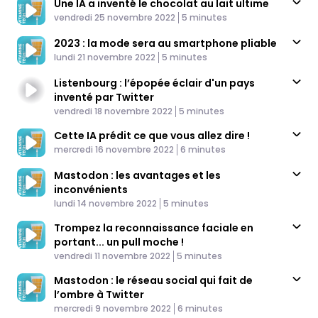
Une IA a inventé le chocolat au lait ultime
Published At
Time
vendredi 25 novembre 2022
5 minutes
2023 : la mode sera au smartphone pliable
Published At
Time
lundi 21 novembre 2022
5 minutes
Listenbourg : l’épopée éclair d'un pays
inventé par Twitter
Published At
Time
vendredi 18 novembre 2022
5 minutes
Cette IA prédit ce que vous allez dire !
Published At
Time
mercredi 16 novembre 2022
6 minutes
Mastodon : les avantages et les
inconvénients
Published At
Time
lundi 14 novembre 2022
5 minutes
Trompez la reconnaissance faciale en
portant... un pull moche !
Published At
Time
vendredi 11 novembre 2022
5 minutes
Mastodon : le réseau social qui fait de
l’ombre à Twitter
Published At
Time
mercredi 9 novembre 2022
6 minutes