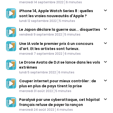
Published At
Silicon Valley
Time
mercredi 14 septembre 2022
6 minutes
iPhone 14, Apple Watch Series 8 : quelles
sont les vraies nouveautés d'Apple ?
Published At
Time
lundi 12 septembre 2022
5 minutes
Le Japon déclare la guerre aux... disquettes
Published At
Time
vendredi 9 septembre 2022
5 minutes
Une IA vole le premier prix à un concours
d'art. Et les artistes sont furieux.
Published At
Time
mercredi 7 septembre 2022
6 minutes
Le Drone Avata de DJI se lance dans les vols
extrêmes
Published At
Time
lundi 5 septembre 2022
6 minutes
Couper internet pour mieux contrôler : de
plus en plus de pays tirent la prise
Published At
Time
mercredi 31 août 2022
5 minutes
Paralysé par une cyberattaque, cet hôpital
français refuse de payer la rançon
Published At
Time
mercredi 24 août 2022
4 minutes