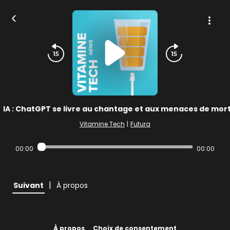
IA : ChatGPT se livre au chantage et aux menaces de mor
Vitamine Tech
|
Futura
00:00
00:00
|
Suivant
À propos
À propos
Choix de consentement