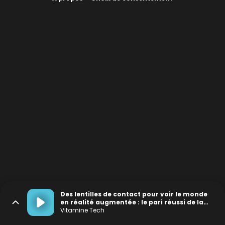
Des lentilles de contact pour voir le monde
en réalité augmentée : le pari réussi de la
Silicon Valley
Vitamine Tech