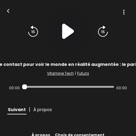
de contact pour voir le monde en réalité augmentée : le pari 
Vitamine Tech
|
Futura
00:00
00:00
|
Suivant
À propos
À propos
Choix de consentement