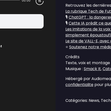
00:00
Retrouvez les dernières
La rubrique Tech de Fu
🎙️
ChatGPT : la dangereu
🎙️
Cette IA prédit ce que 
Les imitations de la voi
simplement époustouf
Le site de VALL-E, ave
nt
⭐
Soutenez notre média 
Crédits
Texte, voix et montage 
Musique :
Smack It
,
Catc
Hébergé par Audiomean
confidentialite
pour plus
Catégories: News, Tec