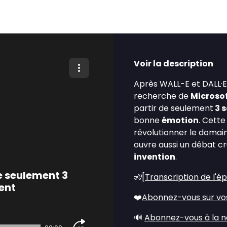
Voir la description
Après WALL-E et DALL·E,
recherche de
Microso
partir de seulement
3 
bonne
émotion
. Cett
révolutionner le domai
ouvre aussi un débat cr
invention
.
de seulement 3
🧏[
Transcription de l'é
ent
❤️
Abonnez-vous sur vo
🔊
Abonnez-vous à la n