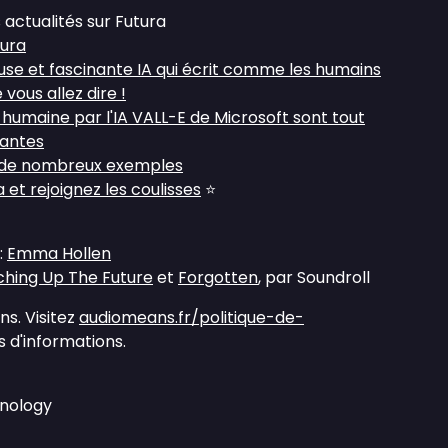
 actualités sur Futura
tura
se et fascinante IA qui écrit comme les humains
vous allez dire !
x humaine par l'IA VALL-E de Microsoft sont tout
lantes
c de nombreux exemples
et rejoignez les coulisses
⭐
:
Emma Hollen
hing Up The Future
et
Forgotten
, par Soundroll
s. Visitez
audiomeans.fr/politique-de-
 d'informations.
hnology