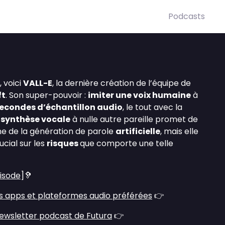
Podcasts
 voici
VALL-E
, la dernière création de l’équipe de
ft
. Son super-pouvoir :
imiter une voix humaine
à
secondes d’échantillon audio
, le tout avec la
e
synthèse vocale
à nulle autre pareille promet de
ne de la génération de parole
artificielle
, mais elle
ucial sur les
risques
que comporte une telle
pisode
]🦻
s apps et plateformes audio préférées
👉
ewsletter podcast de Futura
👉