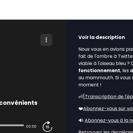
Voir la description
Nous vous en avions par
fait de l'ombre à Twitt
viable à l'oiseau bleu ?
fonctionnement
, les
au mammouth. Si vous n'
moment !
🧏[
Transcription de l'é
nconvénients
❤️
Abonnez-vous sur vo
🔊
Abonnez-vous à la n
00:00
Retrouvez les dernières