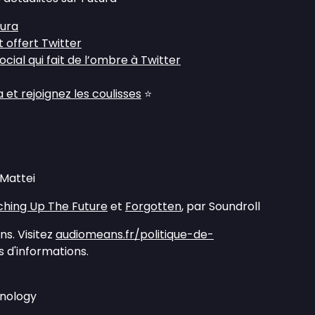
tura
t offert Twitter
cial qui fait de l’ombre à Twitter
et rejoignez les coulisses
⭐
 Mattei
hing Up The Future
et
Forgotten
, par Soundroll
s. Visitez
audiomeans.fr/politique-de-
 d'informations.
hnology