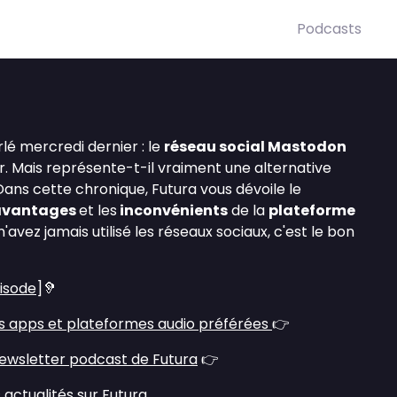
Podcasts
lé mercredi dernier : le
réseau social Mastodon
er. Mais représente-t-il vraiment une alternative
 Dans cette chronique, Futura vous dévoile le
avantages
et les
inconvénients
de la
plateforme
avez jamais utilisé les réseaux sociaux, c'est le bon
pisode
]🦻
s apps et plateformes audio préférées
👉
ewsletter podcast de Futura
👉
 actualités sur Futura