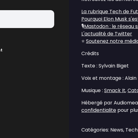
La rubrique Tech de Fu
Pourquoi Elon Musk s'es
🎙️
Mastodon : le réseau so
L'actualité de Twitter
⭐
Soutenez notre média 
nt
Crédits
Texte : Sylvain Biget
Voix et montage : Alain
Musique :
Smack It
,
Catc
Hébergé par Audiomean
confidentialite
pour plus
Catégories: News, Tec