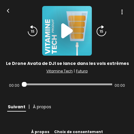
Le Drone Avata de DJI se lance dans les vols extrêmes
Vitamine Tech
|
Futura
00:00
00:00
|
Suivant
À propos
À propos
Choix de consentement