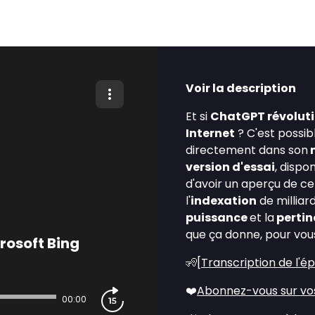
Voir la description
Et si
ChatGPT révolut
Internet
? C'est possib
directement dans son
m
version d'essai
, dispo
d'avoir un aperçu de ce
l'
indexation
de milliar
puissance
et la
perti
que ça donne, pour vou
rosoft Bing
🧏[
Transcription de l'é
❤️
Abonnez-vous sur vo
00:00