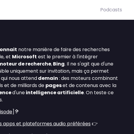
Podcasts
ionnait
notre manière de faire des recherches
le, et
Microsoft
est le premier à l'intégrer
oteur de recherche
,
Bing
. Il ne s'agit que d'une
nible uniquement sur invitation, mais ça permet
 qui nous attend
demain
: des moteurs combinant
ds et de milliards de
pages
et de contenus avec la
nence
d'une
intelligence artificielle
. On teste ce
s.
pisode
]🦻
s apps et plateformes audio préférées
👉