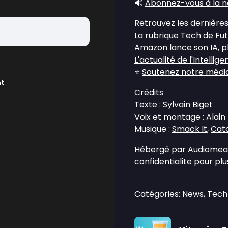
🔊
Abonnez-vous à la n
Retrouvez les dernières
La rubrique Tech de Fu
Amazon lance son IA, 
L'actualité de l'Intellige
⭐
Soutenez notre média 
nt
Crédits
Texte : Sylvain Biget
Voix et montage : Alain
Musique :
Smack It
,
Catc
Hébergé par Audiomean
confidentialite
pour plus
Catégories: News, Tec