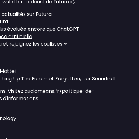
ewsletter podcast de Futura
👉
 actualités sur Futura
tura
plus évoluée encore que ChatGPT
nce artificielle
et rejoignez les coulisses
⭐
 Mattei
hing Up The Future
et
Forgotten
, par Soundroll
s. Visitez
audiomeans.fr/politique-de-
 d'informations.
hnology