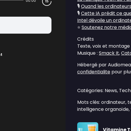
00:00
🎙️
Quand les ordinateurs
🎙️
Cette IA prédit ce que 
Intel dévoile un ordinat
⭐
Soutenez notre média 
Crédits
Texte, voix et montage 
Musique :
Smack It
,
Catc
nt
Hébergé par Audiomean
confidentialite
pour plus
Catégories: News, Tec
Mots clés: ordinateur, te
intelligence organoïde
Vitamine 