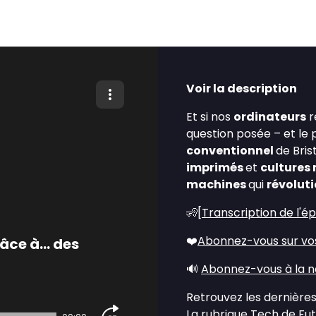
Voir la description
Et si nos
ordinateurs
r
question posée – et le 
conventionnel
de Bris
imprimés
et
cultures 
machines
qui
révolut
🧏[
Transcription de l'é
❤️
Abonnez-vous sur vo
râce à… des
🔊
Abonnez-vous à la n
Retrouvez les dernières
La rubrique Tech de Fu