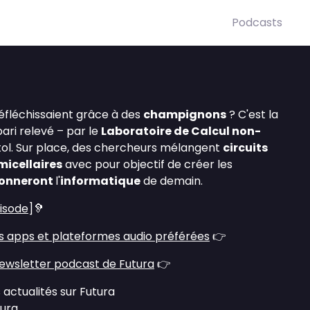
Podcasts
éfléchissaient grâce à des
champignons
? C'est la
pari relevé – par le
Laboratoire de Calcul non-
tol. Sur place, des chercheurs mélangent
circuits
micellaires
avec pour objectif de créer les
ionneront
l'
informatique
de demain.
pisode
]🦻
s apps et plateformes audio préférées
👉
ewsletter podcast de Futura
👉
 actualités sur Futura
tura