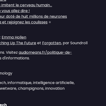
 imitent le cerveau humain...
vous allez dire !
eur doté de huit millions de neurones
et rejoignez les coulisses
⭐
:
Emma Hollen
hing Up The Future
et
Forgotten
, par Soundroll
s. Visitez
audiomeans.fr/politique-de-
 d'informations.
hnology
ch, informatique, intelligence artificielle,
, wetware, champignons, innovation
Tech