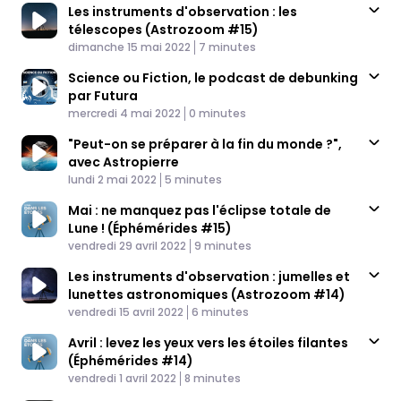
Les instruments d'observation : les
télescopes (Astrozoom #15)
Published At
Time
dimanche 15 mai 2022
7 minutes
Science ou Fiction, le podcast de debunking
par Futura
Published At
Time
mercredi 4 mai 2022
0 minutes
"Peut-on se préparer à la fin du monde ?",
avec Astropierre
Published At
Time
lundi 2 mai 2022
5 minutes
Mai : ne manquez pas l'éclipse totale de
Lune ! (Éphémérides #15)
Published At
Time
vendredi 29 avril 2022
9 minutes
Les instruments d'observation : jumelles et
lunettes astronomiques (Astrozoom #14)
Published At
Time
vendredi 15 avril 2022
6 minutes
Avril : levez les yeux vers les étoiles filantes
(Éphémérides #14)
Published At
Time
vendredi 1 avril 2022
8 minutes