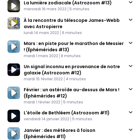
La lumière zodiacale (Astrozoom #13)
Published At
Time
mercredi 16 mars 2022
5 minutes
À la rencontre du télescope James-Webb
avec Astropierre
Published At
Time
lundi 14 mars 2022
6 minutes
Mars : en piste pour le marathon de Messier
! (Éphémérides #13)
Published At
Time
mardi 1 mars 2022
8 minutes
Un signal inconnu en provenance de notre
galaxie (Astrozoom #12)
Published At
Time
mardi 15 février 2022
4 minutes
Février : un astéroïde au-dessus de Mars !
(Éphémérides #12)
Published At
Time
mardi 1 février 2022
5 minutes
L'étoile de Bethléem (Astrozoom #11)
Published At
Time
vendredi 14 janvier 2022
5 minutes
Janvier : des météores à foison
(Éphémérides #11)