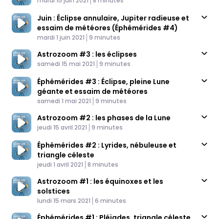
mardi 15 juin 2021
8 minutes
Juin : Éclipse annulaire, Jupiter radieuse et
essaim de météores (Éphémérides #4)
Published At
Time
mardi 1 juin 2021
9 minutes
Astrozoom #3 : les éclipses
Published At
Time
samedi 15 mai 2021
9 minutes
Éphémérides #3 : Éclipse, pleine Lune
géante et essaim de météores
Published At
Time
samedi 1 mai 2021
9 minutes
Astrozoom #2 : les phases de la Lune
Published At
Time
jeudi 15 avril 2021
9 minutes
Éphémérides #2 : Lyrides, nébuleuse et
triangle céleste
Published At
Time
jeudi 1 avril 2021
8 minutes
Astrozoom #1 : les équinoxes et les
solstices
Published At
Time
lundi 15 mars 2021
6 minutes
Éphémérides #1 : Pléiades, triangle céleste