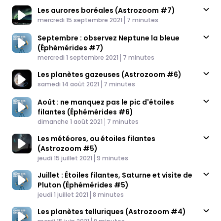
Les aurores boréales (Astrozoom #7)
Published At
Time
mercredi 15 septembre 2021
7 minutes
Septembre : observez Neptune la bleue
(Éphémérides #7)
Published At
Time
mercredi 1 septembre 2021
7 minutes
Les planètes gazeuses (Astrozoom #6)
Published At
Time
samedi 14 août 2021
7 minutes
Août : ne manquez pas le pic d'étoiles
filantes (Éphémérides #6)
Published At
Time
dimanche 1 août 2021
7 minutes
Les météores, ou étoiles filantes
(Astrozoom #5)
Published At
Time
jeudi 15 juillet 2021
9 minutes
Juillet : Étoiles filantes, Saturne et visite de
Pluton (Éphémérides #5)
Published At
Time
jeudi 1 juillet 2021
8 minutes
Les planètes telluriques (Astrozoom #4)
Published At
Time