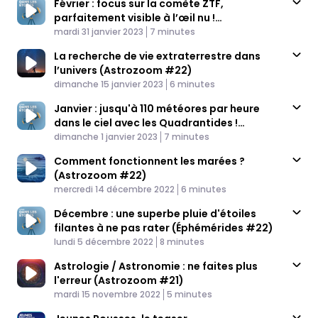
Février : focus sur la comète ZTF,
parfaitement visible à l’œil nu !
Published At
(Éphémérides #24)
Time
mardi 31 janvier 2023
7 minutes
La recherche de vie extraterrestre dans
l’univers (Astrozoom #22)
Published At
Time
dimanche 15 janvier 2023
6 minutes
Janvier : jusqu'à 110 météores par heure
dans le ciel avec les Quadrantides !
Published At
(Éphémérides #23)
Time
dimanche 1 janvier 2023
7 minutes
Comment fonctionnent les marées ?
(Astrozoom #22)
Published At
Time
mercredi 14 décembre 2022
6 minutes
Décembre : une superbe pluie d'étoiles
filantes à ne pas rater (Éphémérides #22)
Published At
Time
lundi 5 décembre 2022
8 minutes
Astrologie / Astronomie : ne faites plus
l'erreur (Astrozoom #21)
Published At
Time
mardi 15 novembre 2022
5 minutes