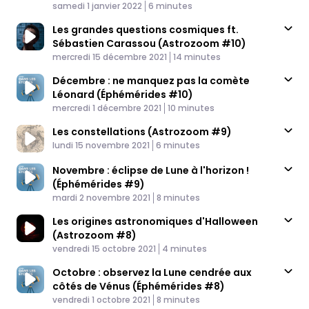
Published At
Time
samedi 1 janvier 2022
6 minutes
Les grandes questions cosmiques ft.
Sébastien Carassou (Astrozoom #10)
Published At
Time
mercredi 15 décembre 2021
14 minutes
Décembre : ne manquez pas la comète
Léonard (Éphémérides #10)
Published At
Time
mercredi 1 décembre 2021
10 minutes
Les constellations (Astrozoom #9)
Published At
Time
lundi 15 novembre 2021
6 minutes
Novembre : éclipse de Lune à l'horizon !
(Éphémérides #9)
Published At
Time
mardi 2 novembre 2021
8 minutes
Les origines astronomiques d'Halloween
(Astrozoom #8)
Published At
Time
vendredi 15 octobre 2021
4 minutes
Octobre : observez la Lune cendrée aux
côtés de Vénus (Éphémérides #8)
Published At
Time
vendredi 1 octobre 2021
8 minutes