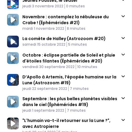
Jeunes Pousses, le teaser
Published At
Time
jeudi 3 novembre 2022
0 minutes
Novembre : contemplez la nébuleuse du
Crabe ! (Éphémérides #21)
Published At
Time
mardi 1 novembre 2022
8 minutes
La comète de Halley (Astrozoom #20)
Published At
Time
samedi 15 octobre 2022
5 minutes
Octobre : éclipse partielle de Soleil et pluie
d'étoiles filantes (Éphémérides #20)
Published At
Time
vendredi 30 septembre 2022
10 minutes
D’Apollo à Artemis, l’épopée humaine sur la
Lune (Astrozoom #19)
Published At
Time
jeudi 22 septembre 2022
7 minutes
Septembre : les plus belles planètes visibles
dans le ciel (Éphémérides #19)
Published At
Time
jeudi 1 septembre 2022
7 minutes
"L'humain va-t-il retourner sur la Lune ?",
avec Astropierre
Published At
Time