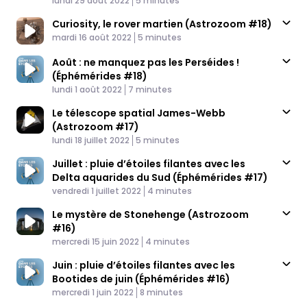
lundi 29 août 2022
5 minutes
Curiosity, le rover martien (Astrozoom #18)
Published At
Time
mardi 16 août 2022
5 minutes
Août : ne manquez pas les Perséides !
(Éphémérides #18)
Published At
Time
lundi 1 août 2022
7 minutes
Le télescope spatial James-Webb
(Astrozoom #17)
Published At
Time
lundi 18 juillet 2022
5 minutes
Juillet : pluie d’étoiles filantes avec les
Delta aquarides du Sud (Éphémérides #17)
Published At
Time
vendredi 1 juillet 2022
4 minutes
Le mystère de Stonehenge (Astrozoom
#16)
Published At
Time
mercredi 15 juin 2022
4 minutes
Juin : pluie d’étoiles filantes avec les
Bootides de juin (Éphémérides #16)
Published At
Time
mercredi 1 juin 2022
8 minutes