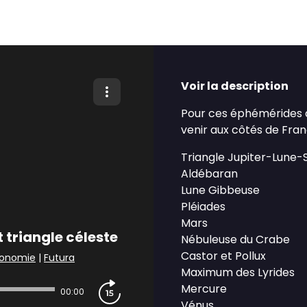
Voir la description
Pour ces éphémérides d
venir aux côtés de Fra
Triangle Jupiter-Lune-
Aldébaran
Lune Gibbeuse
Pléiades
Mars
 triangle céleste
Nébuleuse du Crabe
Castor et Pollux
tronomie
|
Futura
Maximum des Lyrides
Mercure
00:00
Vénus