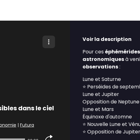
Voir la description
Pour ces
éphémérides
astronomiques
à ven
observations
:
Lune et Saturne
⭐️ Perséides de septem
Lune et Jupiter
Opposition de Neptune
ibles dans le ciel
Lune et Mars
Équinoxe d'automne
⭐️ Nouvelle Lune et Vén
tronomie
|
Futura
⭐️ Opposition de Jupite