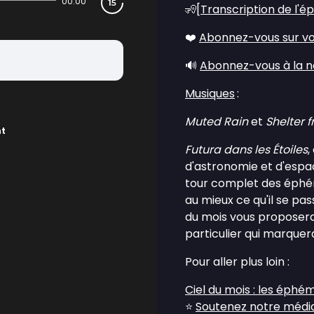
00:00
🧏[
Transcription de l'é
❤️
Abonnez-vous sur vo
🔊
Abonnez-vous à la n
Musiques
:
Muted Rain
et
Shelter 
nt
Futura dans les Étoiles
,
d'astronomie et d'espac
tour complet des éphém
au mieux ce qu'il se pas
du mois vous proposera
particulier qui marquer
Pour aller plus loin :
Ciel du mois : les éphé
⭐
Soutenez notre média 