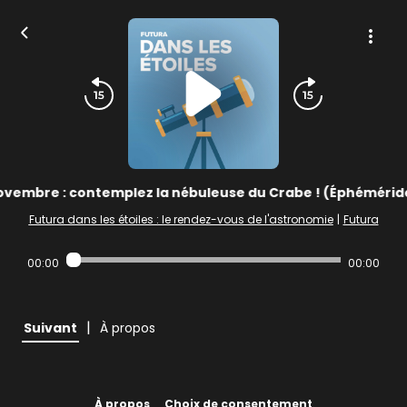
vembre : contemplez la nébuleuse du Crabe ! (Éphémérid
Futura dans les étoiles : le rendez-vous de l'astronomie
|
Futura
00:00
00:00
|
Suivant
À propos
À propos
Choix de consentement