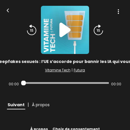
epfakes sexuels : l’UE s’accorde pour bannir les IA qui vou
Vitamine Tech
|
Futura
00:00
00:00
|
Suivant
À propos
À propos
Choix de consentement