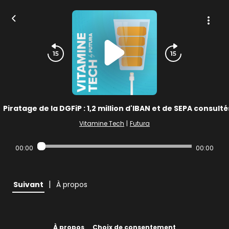
Piratage de la DGFiP : 1,2 million d'IBAN et de SEPA consulté
Vitamine Tech
|
Futura
00:00
00:00
|
Suivant
À propos
À propos
Choix de consentement