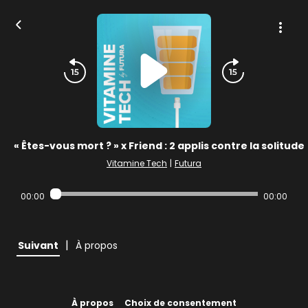
« Êtes-vous mort ? » x Friend : 2 applis contre la solitude
Vitamine Tech
|
Futura
00:00
00:00
|
Suivant
À propos
À propos
Choix de consentement