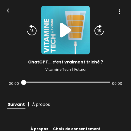
ChatGPT… c’est vraiment triché ?
Vitamine Tech
|
Futura
00:00
00:00
|
Suivant
À propos
À propos
Choix de consentement