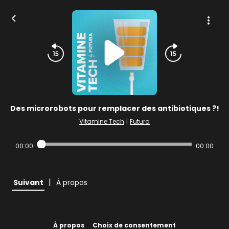
Des microrobots pour remplacer des antibiotiques ?!
Vitamine Tech
|
Futura
00:00
00:00
|
Suivant
À propos
À propos
Choix de consentement