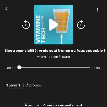
Électrosensibilité : vraie souffrance ou faux coupable ?
Vitamine Tech
|
Futura
00:00
00:00
|
Suivant
À propos
À propos
Choix de consentement