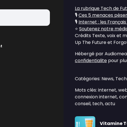
La rubrique Tech de Fu
🎙️
Ces 5 menaces pèsero
🎙️
Internet : les Françai
⭐
Soutenez notre média 
Crédits Texte, voix et 
Up The Future et Forgot
nt
Hébergé par Audiomean
confidentialite
pour plus
Catégories: News, Tec
Mots clés: internet, we
connexion internet, conn
conseil, tech, actu
Vitamine 