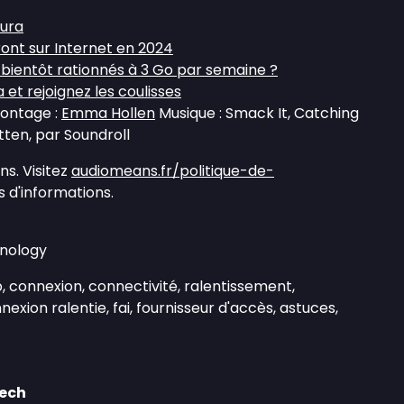
tura
nt sur Internet en 2024
s bientôt rationnés à 3 Go par semaine ?
et rejoignez les coulisses
montage :
Emma Hollen
Musique : Smack It, Catching
ten, par Soundroll
s. Visitez
audiomeans.fr/politique-de-
 d'informations.
hnology
b, connexion, connectivité, ralentissement,
exion ralentie, fai, fournisseur d'accès, astuces,
Tech