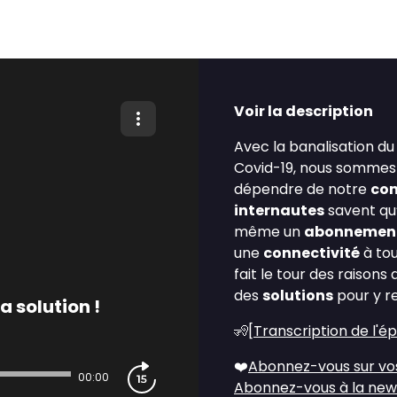
Voir la description
Avec la banalisation d
Covid-19, nous sommes
dépendre de notre
con
internautes
savent qu
même un
abonnemen
une
connectivité
à tou
fait le tour des raisons
des
solutions
pour y r
a solution !
🧏[
Transcription de l'é
❤️
Abonnez-vous sur vo
00:00
Abonnez-vous à la new