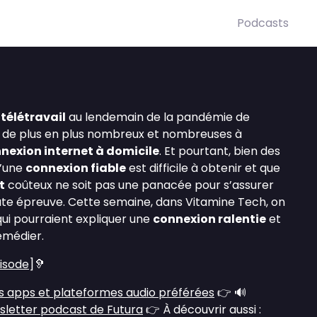
Podcasts
u
télétravail
au lendemain de la pandémie de
 de plus en plus nombreux et nombreuses à
nexion internet à domicile
. Et pourtant, bien des
’une
connexion fiable
est difficile à obtenir et que
t
coûteux ne soit pas une panacée pour s’assurer
te épreuve. Cette semaine, dans Vitamine Tech, on
 qui pourraient expliquer une
connexion ralentie
et
emédier.
pisode
]🦻
s apps et plateformes audio préférées
👉 🔊
sletter podcast de Futura
👉 À découvrir aussi :