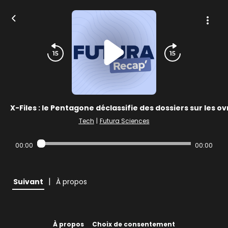
X-Files : le Pentagone déclassifie des dossiers sur les ov
Tech
|
Futura Sciences
00:00
00:00
|
Suivant
À propos
À propos
Choix de consentement