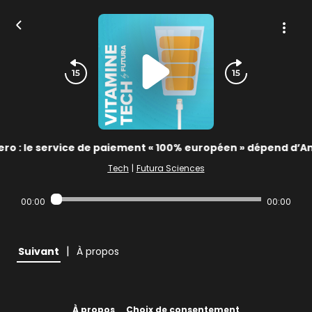
ro : le service de paiement « 100% européen » dépend d’A
Tech
|
Futura Sciences
00:00
00:00
|
Suivant
À propos
À propos
Choix de consentement