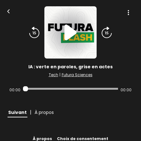
IA : verte en paroles, grise en actes
Tech
|
Futura Sciences
00:00
00:00
|
Suivant
À propos
À propos
Choix de consentement