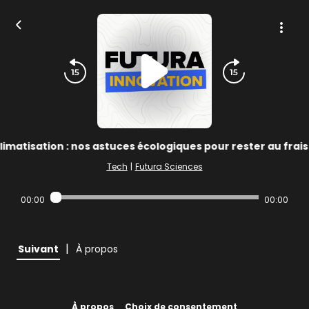
limatisation : nos astuces écologiques pour rester au frais
Tech
|
Futura Sciences
00:00
00:00
|
Suivant
À propos
À propos
Choix de consentement