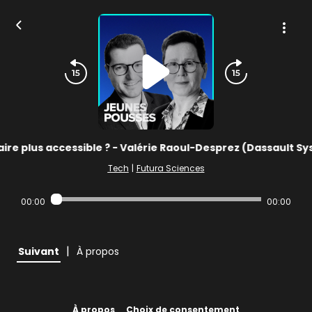
plus accessible ? - Valérie Raoul-Desprez (Dassault Syst
Tech
|
Futura Sciences
00:00
00:00
|
Suivant
À propos
À propos
Choix de consentement