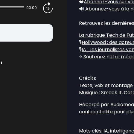
❤️
Abonnez-vous sur vo
00:00
🔊
Abonnez-vous à la n
Retrouvez les dernières
La rubrique Tech de Fu
🎙️
Hollywood : des acteu
🎙️
IA : Les journalistes v
⭐
Soutenez notre média 
nt
Crédits
Texte, voix et montage 
Musique : Smack It, Cat
Hébergé par Audiomean
confidentialite
pour plus
Mots clés: IA, intelligen