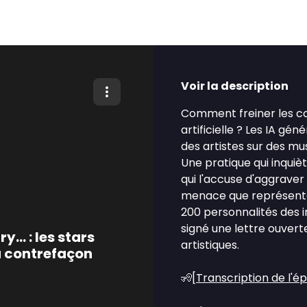
Voir la description
Comment freiner les co
artificielle ? Les IA gé
des artistes sur des mus
Une pratique qui inquiè
qui l'accuse d'aggraver 
menace que représente l'
200 personnalités des i
signé une lettre ouvert
y... : les stars
artistiques.
a contrefaçon
🧏[
Transcription de l'é