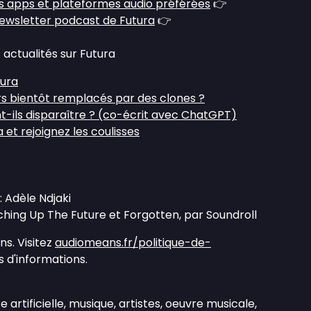
s apps et plateformes audio préférées
👉
ewsletter podcast de Futura
👉
 actualités sur Futura
tura
rs bientôt remplacés par des clones ?
ont-ils disparaître ? (co-écrit avec ChatGPT)
et rejoignez les coulisses
: Adèle Ndjaki
ching Up The Future et Forgotten, par Soundroll
s. Visitez
audiomeans.fr/politique-de-
 d'informations.
ce artificielle, musique, artistes, oeuvre musicale,