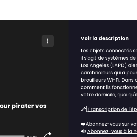
Voir la description
Les objets connectés s
il s'agit de systèmes de
Los Angeles (LAPD) aler
cambrioleurs qui a pour 
brouilleurs Wi-Fi. Dan
comment ils fonctionne
votre domicile, quoi qu'i
our pirater vos
🧏[
Transcription de l'é
❤️
Abonnez-vous sur vo
🔊
Abonnez-vous à la n