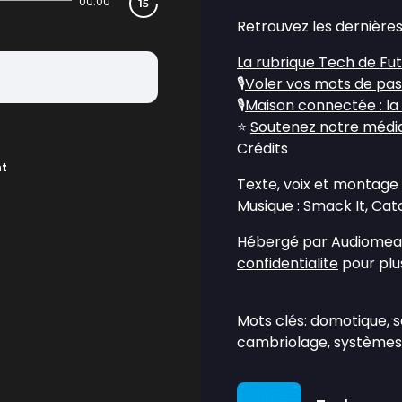
00:00
Retrouvez les dernières
La rubrique Tech de Fu
🎙️
Voler vos mots de pas
🎙️
Maison connectée : la
⭐
Soutenez notre média 
Crédits
nt
Texte, voix et montage 
Musique : Smack It, Cat
Hébergé par Audiomean
confidentialite
pour plus
Mots clés: domotique, s
cambriolage, systèmes d