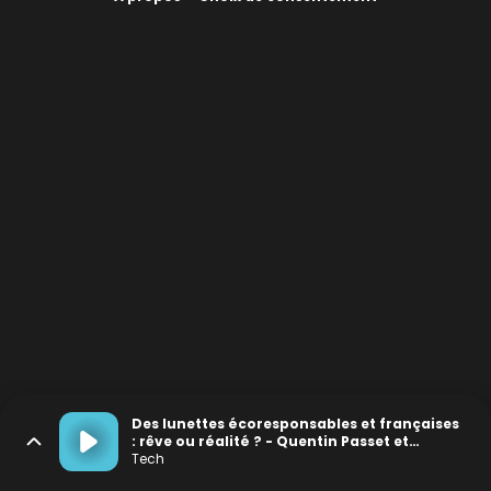
Des lunettes écoresponsables et françaises
: rêve ou réalité ? - Quentin Passet et
Antoine Cochennec (Eio et In'bô)
Tech