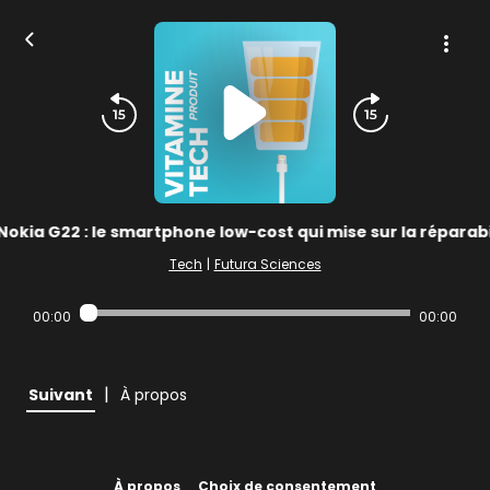
Nokia G22 : le smartphone low-cost qui mise sur la réparabi
Tech
|
Futura Sciences
00:00
00:00
|
Suivant
À propos
À propos
Choix de consentement