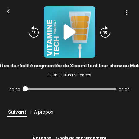
ttes de réalité augmentée de Xiaomi font leur show au Mo
Tech
|
Futura Sciences
00:00
00:00
|
Suivant
À propos
À propos
Choix de consentement