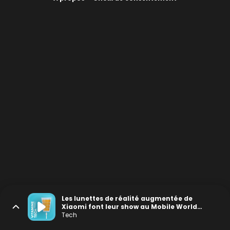
Les lunettes de réalité augmentée de
Xiaomi font leur show au Mobile World
Congress
Tech