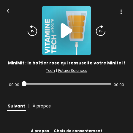
MiniMit : le boîtier rose qui ressuscite votre Minitel !
Tech
|
Futura Sciences
00:00
00:00
|
Suivant
À propos
À propos
Choix de consentement