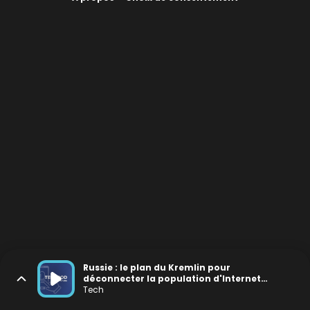
Russie : le plan du Kremlin pour
déconnecter la population d'Internet
(TechPod #31)
Tech