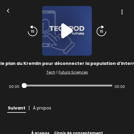
: le plan du Kremlin pour déconnecter la population d'Inte
Tech
|
Futura Sciences
00:00
00:00
|
Suivant
À propos
À propos
Choix de consentement