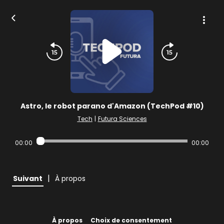
Astro, le robot parano d'Amazon (TechPod #10)
Tech
|
Futura Sciences
00:00
00:00
|
Suivant
À propos
À propos
Choix de consentement