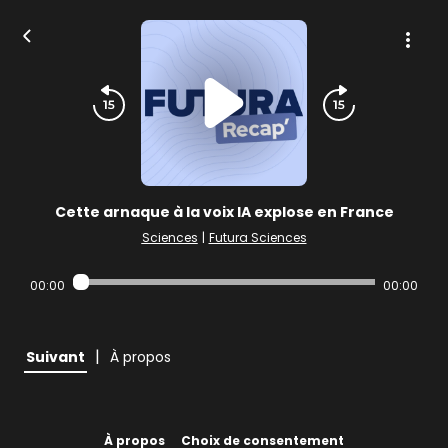
Cette arnaque à la voix IA explose en France
Sciences
|
Futura Sciences
00:00
00:00
|
Suivant
À propos
À propos
Choix de consentement