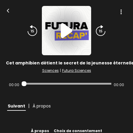
Cet amphibien détient le secret de la jeunesse éternelle
Sciences
|
Futura Sciences
00:00
00:00
|
Suivant
À propos
À propos
Choix de consentement