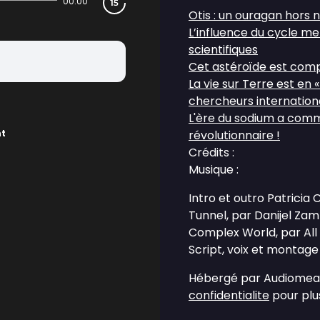
00:00
Otis : un ouragan hors n
L’influence du cycle me
scientifiques
Cet astéroïde est com
La vie sur Terre est en 
chercheurs internation
L'ère du sodium a comm
nt
révolutionnaire !
Crédits :
Musique :
Intro et outro Patricia
Tunnel, par Danijel Za
Complex World, par All
Script, voix et montage 
Hébergé par Audiomean
confidentialite
pour plus