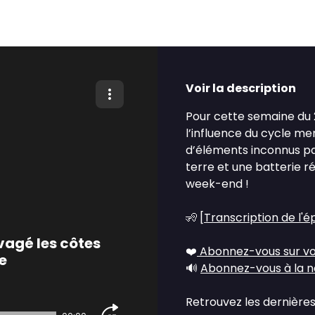
Voir la description
Pour cette semaine du 2
l’influence du cycle me
d’éléments inconnus par
terre et une batterie r
week-end !
🧏 [
Transcription de l'é
avagé les côtes
❤️
Abonnez-vous sur vo
e
🔊
Abonnez-vous à la n
Retrouvez les dernières 