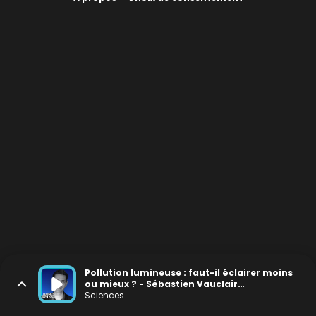
Pollution lumineuse : faut-il éclairer moins
ou mieux ? - Sébastien Vauclair
(DarkSkyLab) [REDIF spéciale Nuit des
Sciences
Étoiles]