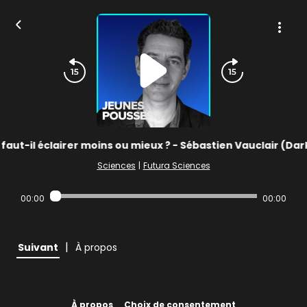
faut-il éclairer moins ou mieux ? - Sébastien Vauclair (Dar
Sciences
|
Futura Sciences
00:00
00:00
|
Suivant
À propos
À propos
Choix de consentement