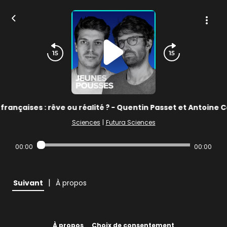
rançaises : rêve ou réalité ? - Quentin Passet et Antoine C
Sciences
|
Futura Sciences
00:00
00:00
|
Suivant
À propos
À propos
Choix de consentement