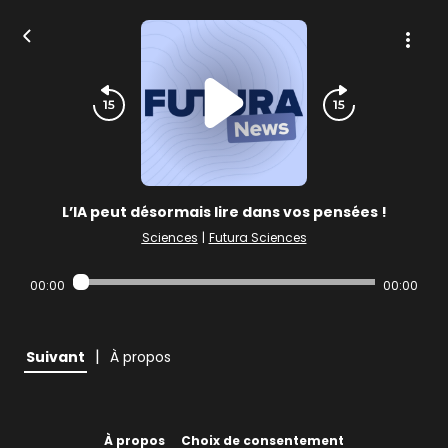
L’IA peut désormais lire dans vos pensées !
Sciences
|
Futura Sciences
00:00
00:00
|
Suivant
À propos
À propos
Choix de consentement