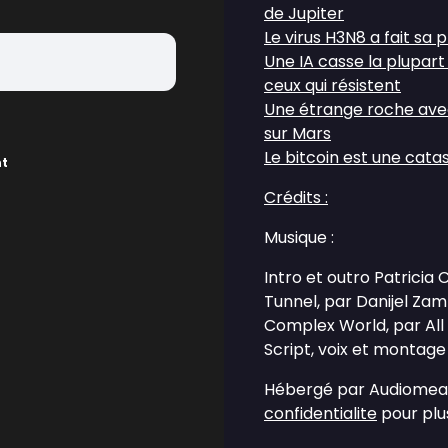
de Jupiter
Le virus H3N8 a fait sa
Une IA casse la plupart
ceux qui résistent
Une étrange roche avec
sur Mars
Le bitcoin est une cat
nt
Crédits :
Musique :
Intro et outro Patricia
Tunnel, par Danijel Za
Complex World, par All
Script, voix et montage 
Hébergé par Audiomean
confidentialite
pour plus