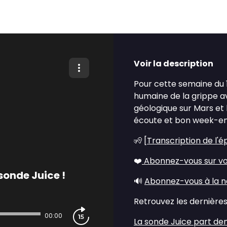
Voir la description
Pour cette semaine du 1
humaine de la grippe av
géologique sur Mars et 
écoute et bon week-en
🧏 [
Transcription de l'é
❤️
Abonnez-vous sur vo
sonde Juice !
🔊
Abonnez-vous à la n
Retrouvez les dernières 
00:00
La sonde Juice part de