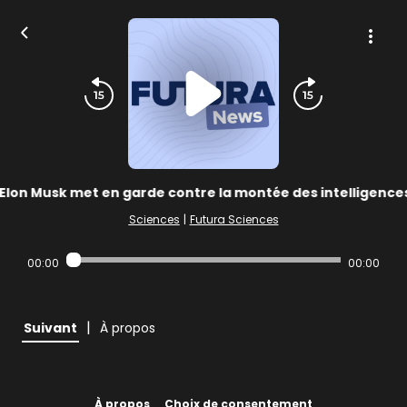
: Elon Musk met en garde contre la montée des intelligences 
Sciences
|
Futura Sciences
00:00
00:00
|
Suivant
À propos
À propos
Choix de consentement