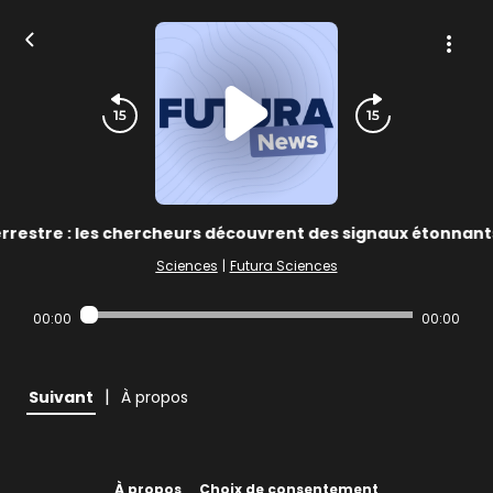
errestre : les chercheurs découvrent des signaux étonnant
Sciences
|
Futura Sciences
00:00
00:00
|
Suivant
À propos
À propos
Choix de consentement