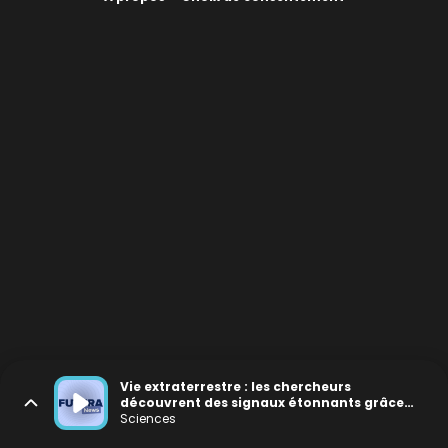
Vie extraterrestre : les chercheurs
découvrent des signaux étonnants grâce
au deep learning
Sciences