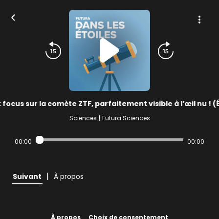
: focus sur la comète ZTF, parfaitement visible à l’œil nu 
Sciences
|
Futura Sciences
00:00
00:00
|
Suivant
À propos
À propos
Choix de consentement