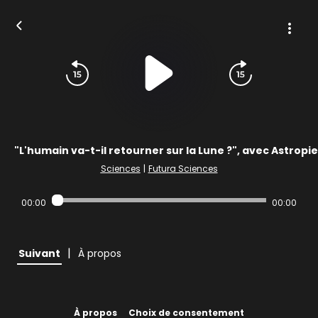
"L'humain va-t-il retourner sur la Lune ?", avec Astropi
Sciences
|
Futura Sciences
00:00
00:00
|
Suivant
À propos
À propos
Choix de consentement