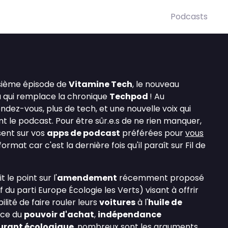
Podcasts
isième épisode de
Vitamine Tech
, le nouveau
 qui remplace la chronique
Techpod
! Au
dez-vous, plus de tech, et une nouvelle voix qui
 le podcast. Pour être sûr.e.s de ne rien manquer,
ent sur vos
apps de podcast
préférées pour
vous
rmat car c'est la dernière fois qu'il paraît sur Fil de
 le point sur l'
amendement
récemment proposé
 du parti Europe Écologie les Verts) visant à offrir
ilité de faire rouler leurs
voitures
à l'
huile de
nce du
pouvoir d'achat
,
indépendance
urant écologique
, nombreux sont les arguments