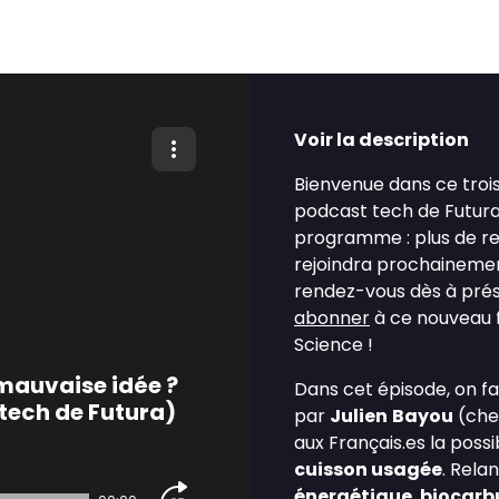
Voir la description
Bienvenue dans ce tro
podcast tech de Futura
programme : plus de ren
rejoindra prochainement
rendez-vous dès à prés
abonner
à ce nouveau fo
Science !
 mauvaise idée ?
Dans cet épisode, on fait
tech de Futura)
par
Julien
Bayou
(chef
aux Français.es la possib
cuisson usagée
. Rela
énergétique
,
biocarb