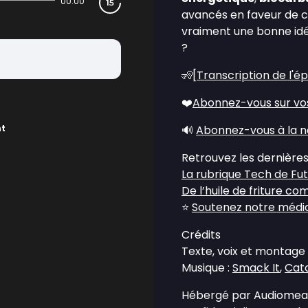
00:00
avancés en faveur de cet
vraiment une bonne id
?
🧏[
Transcription de l'é
❤️
Abonnez-vous sur vo
nt
🔊
Abonnez-vous à la n
Retrouvez les dernières
La rubrique Tech de Fu
De l’huile de friture c
⭐
Soutenez notre média 
Crédits
Texte, voix et montage
Musique :
Smack It
,
Catc
Hébergé par Audiomean