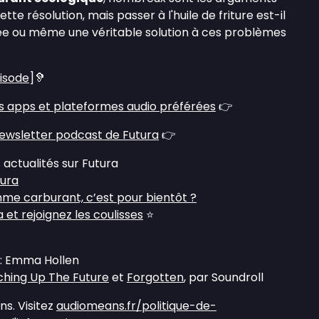
te résolution, mais passer à l'huile de friture est-il
ée ou même une véritable solution à ces problèmes
pisode
]🦻
s apps et plateformes audio préférées
👉
ewsletter podcast de Futura
👉
 actualités sur Futura
tura
omme carburant, c’est pour bientôt ?
et rejoignez les coulisses
⭐
 : Emma Hollen
hing Up The Future
et
Forgotten
, par Soundroll
s. Visitez
audiomeans.fr/politique-de-