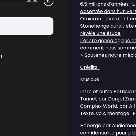
00:00
6,5 millions d'années-l
observée dans l’Univer
Omicron : quels sont c
Stonehenge aurait été u
révèle une étude
L'arbre généalogique d
comment nous sommes 
⭐
Soutenez notre média 
nt
Crédits :
Musique :
Intro et outro Patricia
Tunnel
, par Danijel Za
Complex World
, par Al
Texte, voix, montage :
Hébergé par Audiomean
confidentialite
pour plus