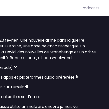
Podcasts
8 février : une nouvelle arme dans la guerre
 et l’Ukraine, une onde de choc titanesque, un
a Covid, des nouvelles de Stonehenge et un arbre
nité. Bonne écoute, et bon week-end !
pisode
] 🦻
s apps et plateformes audio préférées
🎙️
us sur Tumult
💬
actualités sur Futura :
Russie utilise un malware encore jamais vu