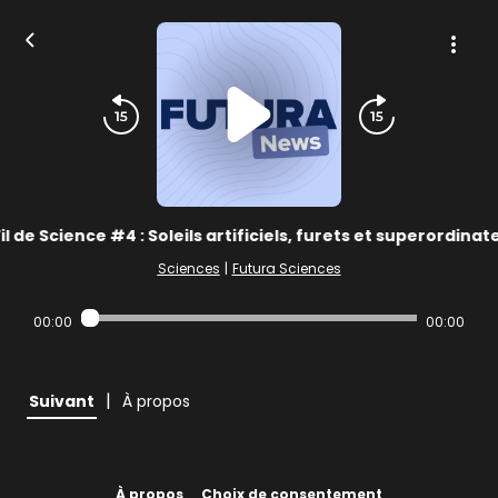
il de Science #4 : Soleils artificiels, furets et superordinat
Sciences
|
Futura Sciences
00:00
00:00
|
Suivant
À propos
À propos
Choix de consentement