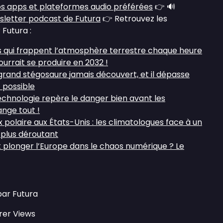
s apps et plateformes audio préférées
👉 🔊
sletter podcast de Futura
👉 Retrouvez les
 Futura :
s qui frappent l’atmosphère terrestre chaque heure
ourrait se produire en 2032 !
 grand stégosaure jamais découvert, et il dépasse
t possible
technologie repère le danger bien avant les
nge tout !
polaire aux États-Unis : les climatologues face à un
plus déroutant
 plonger l’Europe dans le chaos numérique ? Le
par Futura
rer Views