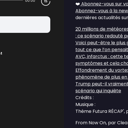
00:00
❤️
Abonnez-vous sur vo
Abonnez-vous à la new
dernières actualités sur
20 millions de météore
: ce scénario redouté p
Voici peut-être le plus
tout ce que l’on pensai
nt
AVC, infarctus : cette 
symptômes et cela cha
Effondrement du vortex 
phénomène de plus en 
Trump peut-il vraiment
scénario qui inquiète
Crédits :
Musique :
Thème Futura RÉCAP', 
From Now On, par Clea