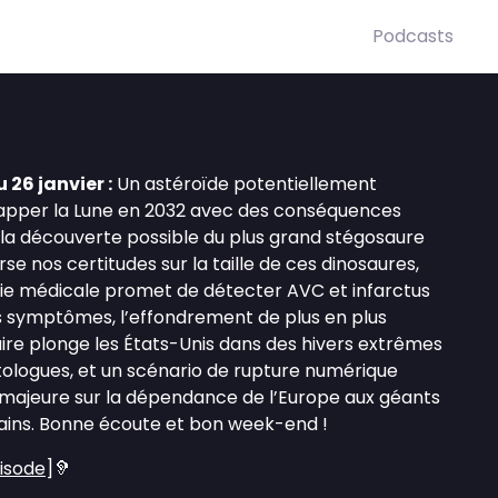
Podcasts
 26 janvier :
Un astéroïde potentiellement
rapper la Lune en 2032 avec des conséquences
e, la découverte possible du plus grand stégosaure
rse nos certitudes sur la taille de ces dinosaures,
ie médicale promet de détecter AVC et infarctus
s symptômes, l’effondrement de plus en plus
ire plonge les États-Unis dans des hivers extrêmes
tologues, et un scénario de rupture numérique
 majeure sur la dépendance de l’Europe aux géants
ains. Bonne écoute et bon week-end !
pisode
]🦻