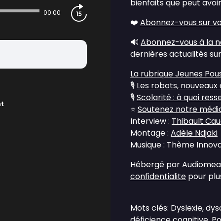
bienfaits que peut avoir
00:00
❤️
Abonnez-vous sur vo
🔊
Abonnez-vous à la n
dernières actualités su
La rubrique Jeunes Pou
🎙️
Les robots, nouveaux 
🎙️
Scolarité : à quoi res
nt
⭐
Soutenez notre média 
Interview :
Thibault Ca
Montage :
Adèle Ndjaki
Musique : Thème Innovat
Hébergé par Audiomean
confidentialite
pour plus
Mots clés: Dyslexie, dys
déficience cognitive, Po