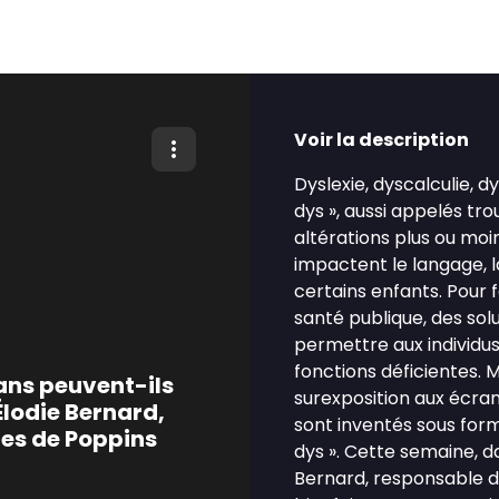
Voir la description
Dyslexie, dyscalculie, 
dys », aussi appelés tr
altérations plus ou moi
impactent le langage, la
certains enfants. Pour 
santé publique, des so
permettre aux individu
fonctions déficientes. M
rans peuvent-ils
surexposition aux écran
Élodie Bernard,
sont inventés sous form
res de Poppins
dys ». Cette semaine, d
Bernard, responsable de