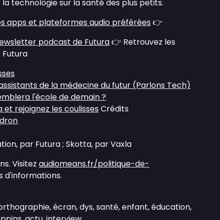
 la technologie sur la santé des plus petits.
s apps et plateformes audio préférées
👉
ewsletter podcast de Futura
👉 Retrouvez les
r Futura
sses
assistants de la médecine du futur (Parlons Tech)
semblera l'école de demain ?
et rejoignez les coulisses
Crédits
udron
ion, par Futura ; Skotta, par Vaxla
s. Visitez
audiomeans.fr/politique-de-
 d'informations.
orthographie, écran, dys, santé, enfant, éducation,
ppins, actu, interview