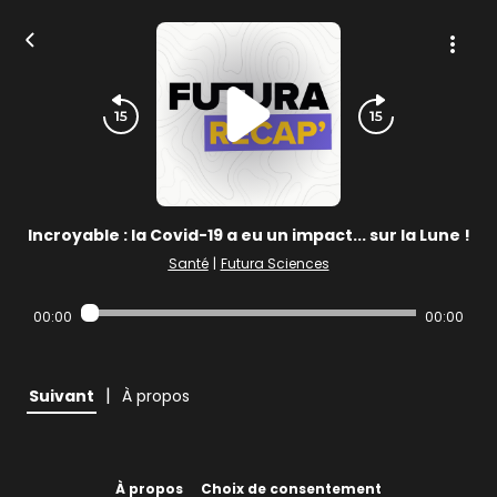
Incroyable : la Covid-19 a eu un impact... sur la Lune !
Santé
|
Futura Sciences
00:00
00:00
|
Suivant
À propos
À propos
Choix de consentement