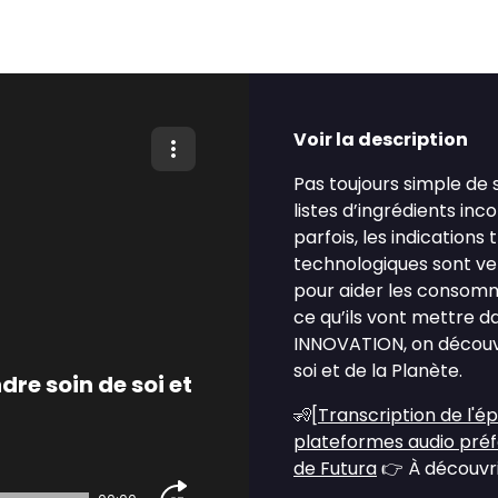
Voir la description
Pas toujours simple de 
listes d’ingrédients in
parfois, les indication
technologiques sont ve
pour aider les consom
ce qu’ils vont mettre d
INNOVATION, on découv
soi et de la Planète.
dre soin de soi et
🧏[
Transcription de l'é
plateformes audio pré
de Futura
👉 À découvrir