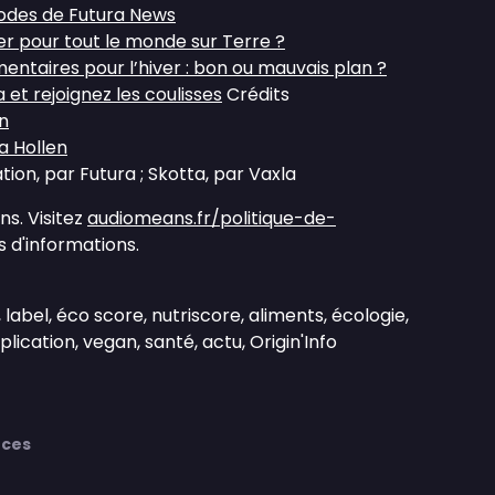
sodes de Futura News
er pour tout le monde sur Terre ?
ntaires pour l’hiver : bon ou mauvais plan ?
et rejoignez les coulisses
Crédits
n
 Hollen
ion, par Futura ; Skotta, par Vaxla
s. Visitez
audiomeans.fr/politique-de-
 d'informations.
 label, éco score, nutriscore, aliments, écologie,
pplication, vegan, santé, actu, Origin'Info
nces