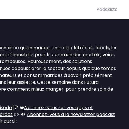
Podcasts
savoir ce qu'on mange, entre la plâtrée de labels, les
compréhensibles pour le commun des mortels, voire,
s trompeuses. Heureusement, des solutions
nues dépoussiérer le secteur depuis quelque temps
mateurs et consommatrices à savoir précisément
ans leur assiette. Cette semaine dans Futura
re comment mieux manger, pour prendre soin de
pisode
]🦻 ❤️
Abonnez-vous sur vos apps et
férées
👉 🔊
Abonnez-vous à la newsletter podcast
 aussi :